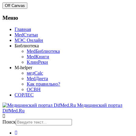
Off Canvas
Меню
Главная
MedСтатьи
МЭС Онлайн
Библиотека
MedБиблиотека
MedКниги
КлинРеки
M-helper
медCalc
MedДиета
Как правильно?
ОСВН
СОРЛЕС
Медицинский портал
DifMed.Ru
Поиск