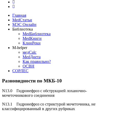
Главная
MedСтатьи
МЭС Онлайн
Библиотека
MedБиблиотека
MedКниги
КлинРеки
M-helper
медCalc
MedДиета
Как правильно?
ОСВН
СОРЛЕС
Разновидности по МКБ-10
N13.0 Гидронефроз с обструкцией лоханочно-
мочеточникового соединения
N13.1 Гидронефроз со стриктурой мочеточника, не
классифицированный в других рубриках