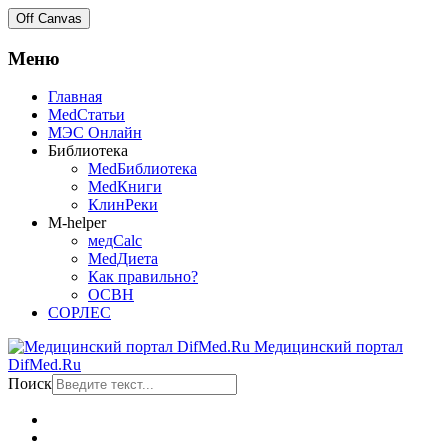
Off Canvas
Меню
Главная
MedСтатьи
МЭС Онлайн
Библиотека
MedБиблиотека
MedКниги
КлинРеки
M-helper
медCalc
MedДиета
Как правильно?
ОСВН
СОРЛЕС
Медицинский портал
DifMed.Ru
Поиск