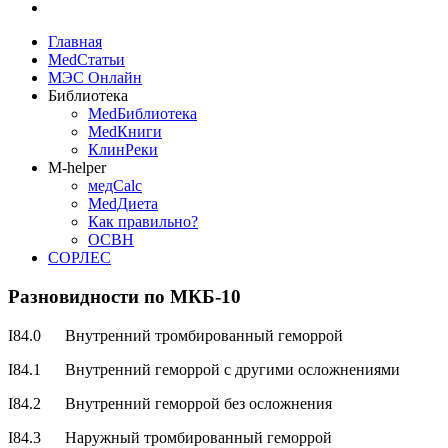
Главная
MedСтатьи
МЭС Онлайн
Библиотека
MedБиблиотека
MedКниги
КлинРеки
M-helper
медCalc
MedДиета
Как правильно?
ОСВН
СОРЛЕС
Разновидности по МКБ-10
I84.0 Внутренний тромбированный геморрой
I84.1 Внутренний геморрой с другими осложнениями
I84.2 Внутренний геморрой без осложнения
I84.3 Наружный тромбированный геморрой