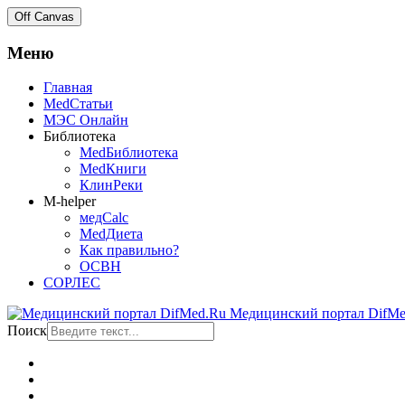
Off Canvas
Меню
Главная
MedСтатьи
МЭС Онлайн
Библиотека
MedБиблиотека
MedКниги
КлинРеки
M-helper
медCalc
MedДиета
Как правильно?
ОСВН
СОРЛЕС
Медицинский портал DifMe
Поиск