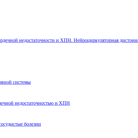
 сердечной недостаточности и ХПН. Нейроциркуляторная дистони
рвной системы
ердечной недостаточностью и ХПН
сосудистые болезни