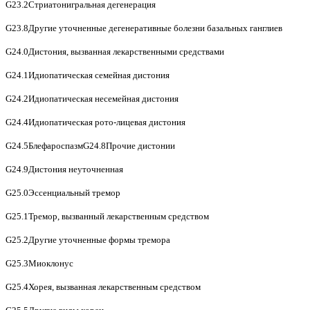
G23.2Стриатонигральная дегенерация
G23.8Другие уточненные дегенеративные болезни базальных ганглиев
G24.0Дистония, вызванная лекарственными средствами
G24.1Идиопатическая семейная дистония
G24.2Идиопатическая несемейная дистония
G24.4Идиопатическая рото-лицевая дистония
G24.5БлефароспазмG24.8Прочие дистонии
G24.9Дистония неуточненная
G25.0Эссенциальный тремор
G25.1Тремор, вызванный лекарственным средством
G25.2Другие уточненные формы тремора
G25.3Миоклонус
G25.4Хорея, вызванная лекарственным средством