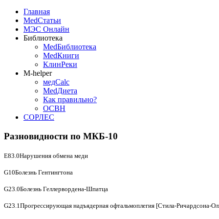
Главная
MedСтатьи
МЭС Онлайн
Библиотека
MedБиблиотека
MedКниги
КлинРеки
M-helper
медCalc
MedДиета
Как правильно?
ОСВН
СОРЛЕС
Разновидности по МКБ-10
E83.0Нарушения обмена меди
G10Болезнь Гентингтона
G23.0Болезнь Геллервордена-Шпатца
G23.1Прогрессирующая надъядерная офтальмоплегия [Стила-Ричардсона-Ол