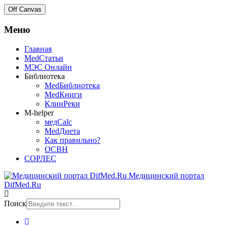
Off Canvas
Меню
Главная
MedСтатьи
МЭС Онлайн
Библиотека
MedБиблиотека
MedКниги
КлинРеки
M-helper
медCalc
MedДиета
Как правильно?
ОСВН
СОРЛЕС
Медицинский портал
DifMed.Ru
Поиск