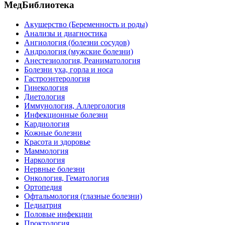
МедБиблиотека
Акушерство (Беременность и роды)
Анализы и диагностика
Ангиология (болезни сосудов)
Андрология (мужские болезни)
Анестезиология, Реаниматология
Болезни уха, горла и носа
Гастроэнтерология
Гинекология
Диетология
Иммунология, Аллергология
Инфекционные болезни
Кардиология
Кожные болезни
Красота и здоровье
Маммология
Наркология
Нервные болезни
Онкология, Гематология
Ортопедия
Офтальмология (глазные болезни)
Педиатрия
Половые инфекции
Проктология