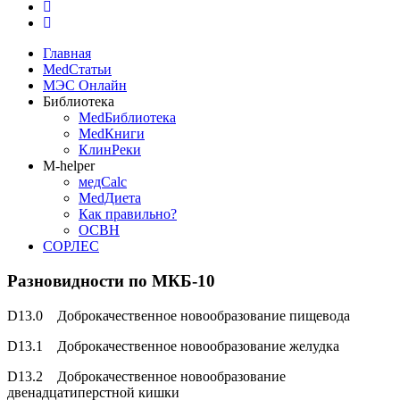
Главная
MedСтатьи
МЭС Онлайн
Библиотека
MedБиблиотека
MedКниги
КлинРеки
M-helper
медCalc
MedДиета
Как правильно?
ОСВН
СОРЛЕС
Разновидности по МКБ-10
D13.0 Доброкачественное новообразование пищевода
D13.1 Доброкачественное новообразование желудка
D13.2 Доброкачественное новообразование
двенадцатиперстной кишки