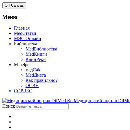
Off Canvas
Меню
Главная
MedСтатьи
МЭС Онлайн
Библиотека
MedБиблиотека
MedКниги
КлинРеки
M-helper
медCalc
MedДиета
Как правильно?
ОСВН
СОРЛЕС
Медицинский портал DifMe
Поиск