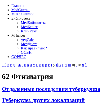
Главная
MedСтатьи
МЭС Онлайн
Библиотека
MedБиблиотека
MedКниги
КлинРеки
M-helper
медCalc
MedДиета
Как правильно?
ОСВН
СОРЛЕС
а
б
в
г
д
е
ж
з
и
к
л
м
н
о
п
р
с
т
у
ф
х
ц
ч
ш
щ
э
ю
я
#
62 Фтизиатрия
Отдаленные последствия туберкулеза
Туберкулез других локализаций