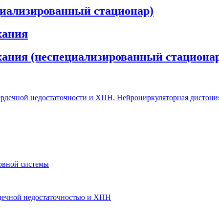
циализированный стационар)
хания
ыхания (неспециализированный стациона
 сердечной недостаточности и ХПН. Нейроциркуляторная дистони
рвной системы
ердечной недостаточностью и ХПН