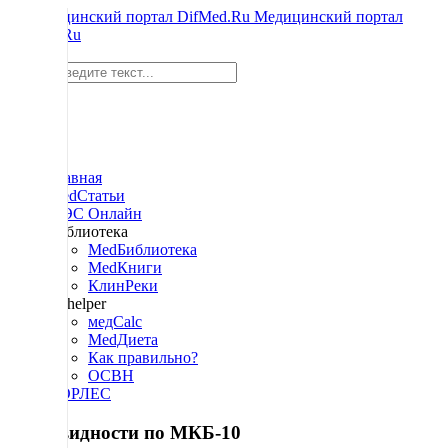
Медицинский портал
DifMed.Ru
Поиск
Главная
MedСтатьи
МЭС Онлайн
Библиотека
MedБиблиотека
MedКниги
КлинРеки
M-helper
медCalc
MedДиета
Как правильно?
ОСВН
СОРЛЕС
Разновидности по МКБ-10