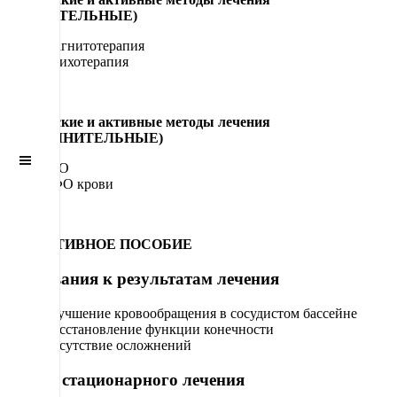
(ОБЯЗАТЕЛЬНЫЕ)
Магнитотерапия
Психотерапия
Физические и активные методы лечения
(ДОПОЛНИТЕЛЬНЫЕ)
Off
Canvas
ГБО
УФО крови
ОПЕРАТИВНОЕ ПОСОБИЕ
Требования к результатам лечения
Улучшение кровообращения в сосудистом бассейне
Восстановление функции конечности
Отсутствие осложнений
Сроки стационарного лечения