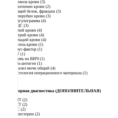
Глюкоза крови (3)
Креатинин крови (2)
Общий белок, фракции (3)
Билирубин крови (3)
Коагулограмма (4)
КЩС (3)
Калий крови (4)
Натрий крови (4)
Кальций крови (4)
Группа крови (1)
Резус-фактор (1)
RW (1)
Кровь на ВИЧ (1)
HBs-антиген (1)
Анализ мочи общий (4)
Гистология операционного материала (1)
Лабораторная диагностика (ДОПОЛНИТЕЛЬНАЯ)
АЛТ (2)
ACT (2)
ЩС (2)
Холестерин (2)