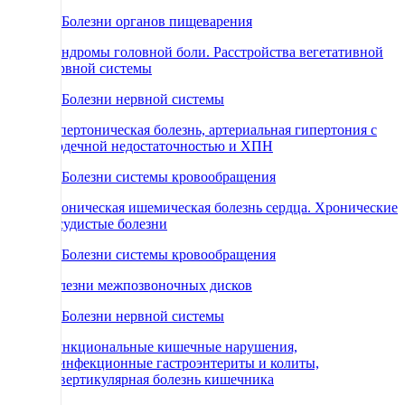
71 Болезни органов пищеварения
Синдромы головной боли. Расстройства вегетативной
нервной системы
66 Болезни нервной системы
Гипертоническая болезнь, артериальная гипертония с
сердечной недостаточностью и ХПН
69 Болезни системы кровообращения
Хроническая ишемическая болезнь сердца. Хронические
сосудистые болезни
69 Болезни системы кровообращения
Болезни межпозвоночных дисков
66 Болезни нервной системы
Функциональные кишечные нарушения,
неинфекционные гастроэнтериты и колиты,
дивертикулярная болезнь кишечника