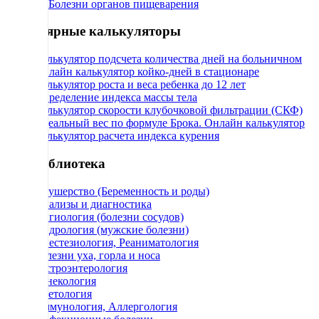
71 Болезни органов пищеварения
Популярные калькуляторы
Калькулятор подсчета количества дней на больничном
Онлайн калькулятор койко-дней в стационаре
Калькулятор роста и веса ребенка до 12 лет
Определение индекса массы тела
Калькулятор скорости клубочковой фильтрации (СКФ)
Идеальный вес по формуле Брока. Онлайн калькулятор
Калькулятор расчета индекса курения
МедБиблиотека
Акушерство (Беременность и роды)
Анализы и диагностика
Ангиология (болезни сосудов)
Андрология (мужские болезни)
Анестезиология, Реаниматология
Болезни уха, горла и носа
Гастроэнтерология
Гинекология
Диетология
Иммунология, Аллергология