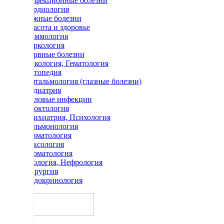
Инфекционные болезни
Кардиология
Кожные болезни
Красота и здоровье
Маммология
Наркология
Нервные болезни
Онкология, Гематология
Ортопедия
Офтальмология (глазные болезни)
Педиатрия
Половые инфекции
Проктология
Психиатрия, Психология
Пульмонология
Ревматология
Сексология
Стоматология
Урология, Нефрология
Хирургия
Эндокринология