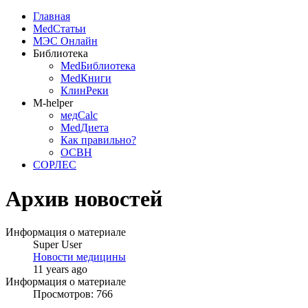
Главная
MedСтатьи
МЭС Онлайн
Библиотека
MedБиблиотека
MedКниги
КлинРеки
M-helper
медCalc
MedДиета
Как правильно?
ОСВН
СОРЛЕС
Архив новостей
Информация о материале
Super User
Новости медицины
11 years ago
Информация о материале
Просмотров: 766