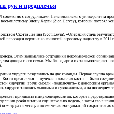
ти рук и предплечья
 совместно с сотрудниками Пенсильванского университета про
 восьмилетнему Зиону Харви (Zion Harvey), который потерял ко
водством Скотта Левина (Scott Levin). «Операция стала результа
ней пересадки верхних конечностей взрослому пациенту в 2011
онора. Этим занимались сотрудники некоммерческой организации
дства донора и его семьи. Мы благодарим их за самоотверженно
.
рации хирурги разделились на две команды. Первая группа врач
м. Кости предплечья — лучевая и локтевая кости — были соеди
стой хирургии, врачи смогли «подключить» к донорским органам
но, хирурги занялись мышцами и сухожилиями, а на последнем э
должает принимать иммунодепрессанты, которые предотвращают
тделении реабилитации еще несколько недель, а затем его выпи
осмотр раз в месяц, а позже число консультаций сократится до 