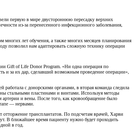
вели первую в мире двустороннюю пересадку верхних
нечности из-за перенесенного инфекционного заболевания,
том многих лет обучения, а также многих месяцев планирования
 году позволил нам адаптировать сложную технику операции
 Gift of Life Donor Program. «Ни одна операция по
сть и за их дар, сделавший возможным проведение операции»,
ей работала с донорскими органами, в вторая команда следила
нены стальными пластинами и винтами. Используя методы
 артерии и вены. После того, как кровообращение было
тапе — нервами.
 отторжение трансплантатов. По подсчетам врачей, Харви
шут. В ближайшее время пациенту нужно будет проходить
одной в год.