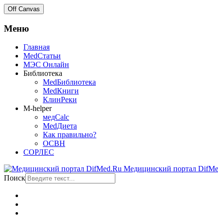
Off Canvas
Меню
Главная
MedСтатьи
МЭС Онлайн
Библиотека
MedБиблиотека
MedКниги
КлинРеки
M-helper
медCalc
MedДиета
Как правильно?
ОСВН
СОРЛЕС
Медицинский портал DifMe
Поиск