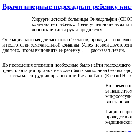
Врачи впервые пересадили ребенку кис
Хирурги детской больницы Филадельфии (CHOP)
конечностей ребенку. Врачи успешно пересадили
донорские кисти рук и предплечья.
Операция, которая длилась около 10 часов, проходила под руко
и подготовки замечательной команды. Успех первой двусторон
для того, чтобы выполнить ее ребенку», — рассказал Левин.
До проведения операции необходимо было найти подходящего д
трансплантации органов не может быть выполнена без благоро
— рассказал сотрудник организации Ричард Ганц (Richard Hasz)
Во время опе
за пациенто
микрососуди
восстановле
Пациент про
проведет в о
медицинский 