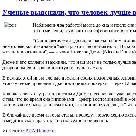
Ученые выяснили, что человек лучше 
Наблюдения за работой мозга до сна и после сна
забытые вещи, заявляют нейрофизиологи в стать
"Сон практически удваивал шансы наших помощни
некоторые воспоминания "заостряются" во время ночи. В свою о
жизни и выживания", — заявил Николас Дюме (Nicolas Dumay) 
Дюме и его коллеги выяснили, что наш мозг не только лучше зап
добровольцев играло в простую игру на память.
В рамках этой игры ученые просили своих подопечных запоминат
этого ученые проводили две повторных проверки – через 12 ча
Как оказалось, с утра подопечным Дюме и его коллег удавалос
с тем, что во время сна гиппокамп – центр воспоминаний в мо
заставляло их заново пережить то, что они переживали, и "зауч
В ближайшее время авторы статьи проведут новую серию экспе
в медицинской практике и в повседневной жизни.
Источник:
РИА Новости