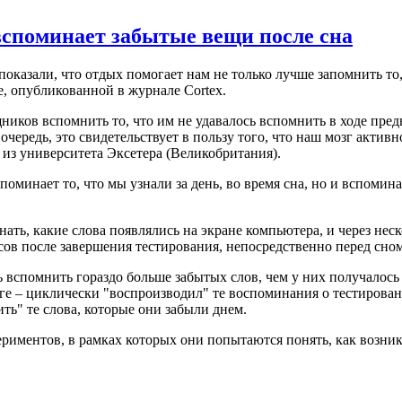
вспоминает забытые вещи после сна
 показали, что отдых помогает нам не только лучше запомнить т
е, опубликованной в журнале Cortex.
ков вспомнить то, что им не удавалось вспомнить в ходе преды
чередь, это свидетельствует в пользу того, что наш мозг активн
из университета Эксетера (Великобритания).
оминает то, что мы узнали за день, во время сна, но и вспомина
ь, какие слова появлялись на экране компьютера, и через неско
сов после завершения тестирования, непосредственно перед сно
ь вспомнить гораздо больше забытых слов, чем у них получалось 
зге – циклически "воспроизводил" те воспоминания о тестирова
ить" те слова, которые они забыли днем.
риментов, в рамках которых они попытаются понять, как возни