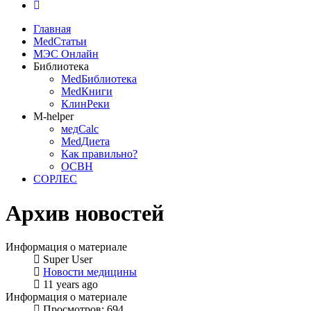
Главная
MedСтатьи
МЭС Онлайн
Библиотека
MedБиблиотека
MedКниги
КлинРеки
M-helper
медCalc
MedДиета
Как правильно?
ОСВН
СОРЛЕС
Архив новостей
Информация о материале
Super User
Новости медицины
11 years ago
Информация о материале
Просмотров: 694