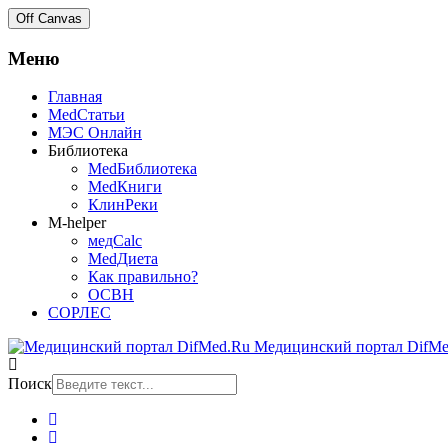
Off Canvas
Меню
Главная
MedСтатьи
МЭС Онлайн
Библиотека
MedБиблиотека
MedКниги
КлинРеки
M-helper
медCalc
MedДиета
Как правильно?
ОСВН
СОРЛЕС
Медицинский портал DifMe
Поиск