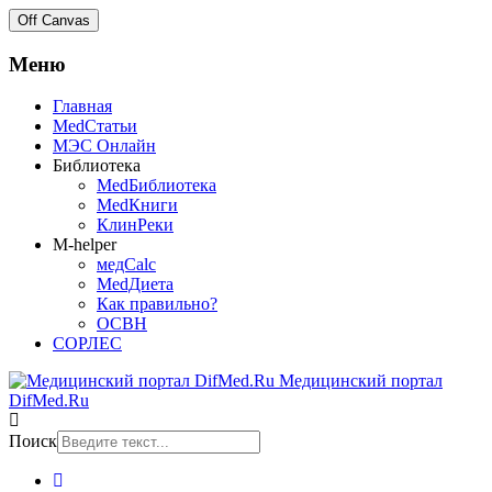
Off Canvas
Меню
Главная
MedСтатьи
МЭС Онлайн
Библиотека
MedБиблиотека
MedКниги
КлинРеки
M-helper
медCalc
MedДиета
Как правильно?
ОСВН
СОРЛЕС
Медицинский портал
DifMed.Ru
Поиск