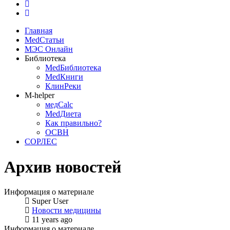
Главная
MedСтатьи
МЭС Онлайн
Библиотека
MedБиблиотека
MedКниги
КлинРеки
M-helper
медCalc
MedДиета
Как правильно?
ОСВН
СОРЛЕС
Архив новостей
Информация о материале
Super User
Новости медицины
11 years ago
Информация о материале