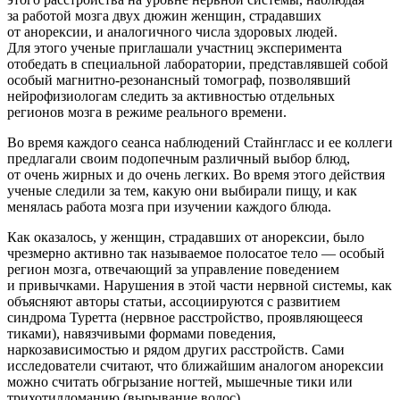
за работой мозга двух дюжин женщин, страдавших
от анорексии, и аналогичного числа здоровых людей.
Для этого ученые приглашали участниц эксперимента
отобедать в специальной лаборатории, представлявшей собой
особый магнитно-резонансный томограф, позволявший
нейрофизиологам следить за активностью отдельных
регионов мозга в режиме реального времени.
Во время каждого сеанса наблюдений Стайнгласс и ее коллеги
предлагали своим подопечным различный выбор блюд,
от очень жирных и до очень легких. Во время этого действия
ученые следили за тем, какую они выбирали пищу, и как
менялась работа мозга при изучении каждого блюда.
Как оказалось, у женщин, страдавших от анорексии, было
чрезмерно активно так называемое полосатое тело — особый
регион мозга, отвечающий за управление поведением
и привычками. Нарушения в этой части нервной системы, как
объясняют авторы статьи, ассоциируются с развитием
синдрома Туретта (нервное расстройство, проявляющееся
тиками), навязчивыми формами поведения,
наркозависимостью и рядом других расстройств. Сами
исследователи считают, что ближайшим аналогом анорексии
можно считать обгрызание ногтей, мышечные тики или
трихотилломанию (вырывание волос).