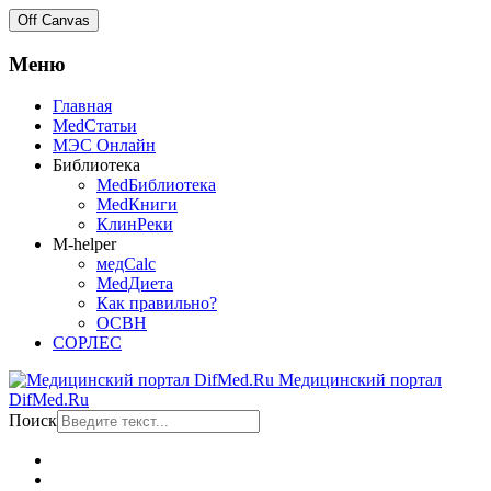
Off Canvas
Меню
Главная
MedСтатьи
МЭС Онлайн
Библиотека
MedБиблиотека
MedКниги
КлинРеки
M-helper
медCalc
MedДиета
Как правильно?
ОСВН
СОРЛЕС
Медицинский портал
DifMed.Ru
Поиск