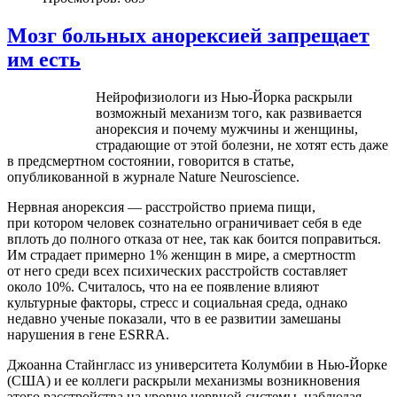
Мозг больных анорексией запрещает
им есть
Нейрофизиологи из Нью-Йорка раскрыли
возможный механизм того, как развивается
анорексия и почему мужчины и женщины,
страдающие от этой болезни, не хотят есть даже
в предсмертном состоянии, говорится в статье,
опубликованной в журнале Nature Neuroscience.
Нервная анорексия — расстройство приема пищи,
при котором человек сознательно ограничивает себя в еде
вплоть до полного отказа от нее, так как боится поправиться.
Им страдает примерно 1% женщин в мире, а смертностm
от него среди всех психических расстройств составляет
около 10%. Считалось, что на ее появление влияют
культурные факторы, стресс и социальная среда, однако
недавно ученые показали, что в ее развитии замешаны
нарушения в гене ESRRA.
Джоанна Стайнгласс из университета Колумбии в Нью-Йорке
(США) и ее коллеги раскрыли механизмы возникновения
этого расстройства на уровне нервной системы, наблюдая