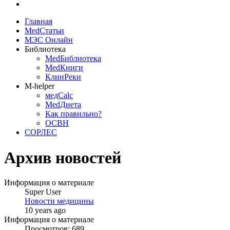
Главная
MedСтатьи
МЭС Онлайн
Библиотека
MedБиблиотека
MedКниги
КлинРеки
M-helper
медCalc
MedДиета
Как правильно?
ОСВН
СОРЛЕС
Архив новостей
Информация о материале
Super User
Новости медицины
10 years ago
Информация о материале
Просмотров: 689