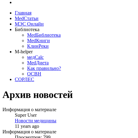
Главная
MedСтатьи
МЭС Онлайн
Библиотека
MedБиблиотека
MedКниги
КлинРеки
M-helper
медCalc
MedДиета
Как правильно?
ОСВН
СОРЛЕС
Архив новостей
Информация о материале
Super User
Новости медицины
11 years ago
Информация о материале
Просмотров: 799