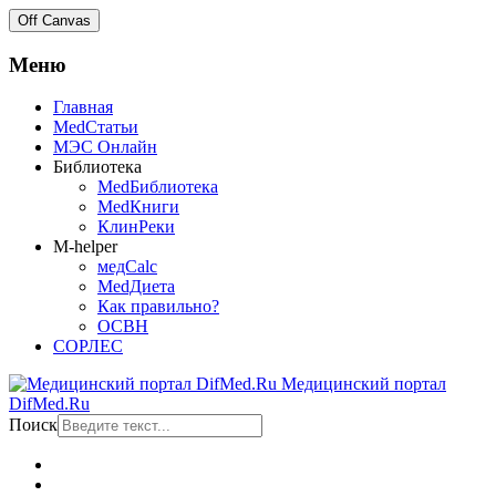
Off Canvas
Меню
Главная
MedСтатьи
МЭС Онлайн
Библиотека
MedБиблиотека
MedКниги
КлинРеки
M-helper
медCalc
MedДиета
Как правильно?
ОСВН
СОРЛЕС
Медицинский портал
DifMed.Ru
Поиск