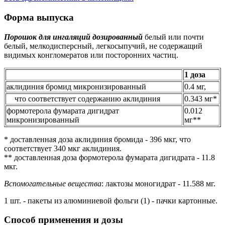
Форма выпуска
Порошок для ингаляций дозированный
белый или почти
белый, мелкодисперсный, легкосыпучий, не содержащий
видимых конгломератов или посторонних частиц.
1 доза
аклидиния бромид микронизированный
0.4 мг,
что соответствует содержанию аклидиния
0.343 мг*
формотерола фумарата дигидрат
0.012
микронизированный
мг**
* доставленная доза аклидиния бромида - 396 мкг, что
соответствует 340 мкг аклидиния.
** доставленная доза формотерола фумарата дигидрата - 11.8
мкг.
Вспомогательные вещества
: лактозы моногидрат - 11.588 мг.
1 шт. - пакеты из алюминиевой фольги (1) - пачки картонные.
Способ применения и дозы