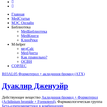
Главная
MedСтатьи
МЭС Онлайн
Библиотека
MedБиблиотека
MedКниги
КлинРеки
M-helper
медCalc
MedДиета
Как правильно?
ОСВН
СОРЛЕС
R03AL05 Формотерол + аклидиния бромид (АТХ)
Дуаклир Дженуэйр
Действующее вещество
Аклидиния бромид + Формотерол
(Aclidinium bromide + Formoterol)
,
Фармакологическая группа
Бета-адреномиметики в комбинациях