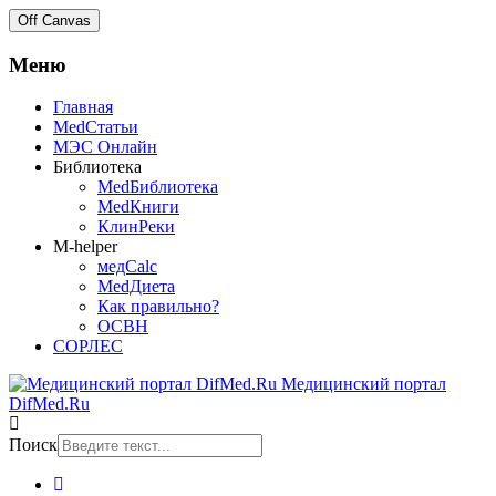
Off Canvas
Меню
Главная
MedСтатьи
МЭС Онлайн
Библиотека
MedБиблиотека
MedКниги
КлинРеки
M-helper
медCalc
MedДиета
Как правильно?
ОСВН
СОРЛЕС
Медицинский портал
DifMed.Ru
Поиск