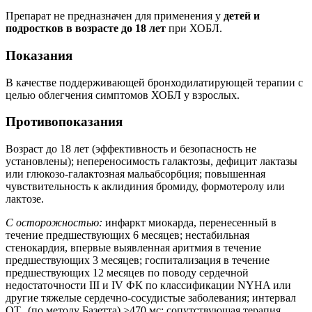
Препарат не предназначен для применения у
детей и
подростков в возрасте до 18 лет
при ХОБЛ.
Показания
В качестве поддерживающей бронходилатирующей терапии с
целью облегчения симптомов ХОБЛ у взрослых.
Противопоказания
Возраст до 18 лет (эффективность и безопасность не
установлены); непереносимость галактозы, дефицит лактазы
или глюкозо-галактозная мальабсорбция; повышенная
чувствительность к аклидиния бромиду, формотеролу или
лактозе.
С осторожностью:
инфаркт миокарда, перенесенный в
течение предшествующих 6 месяцев; нестабильная
стенокардия, впервые выявленная аритмия в течение
предшествующих 3 месяцев; госпитализация в течение
предшествующих 12 месяцев по поводу сердечной
недостаточности III и IV ФК по классификации NYHA или
другие тяжелые сердечно-сосудистые заболевания; интервал
QT
(по методу Базетта) >470 мс; сопутствующая терапия