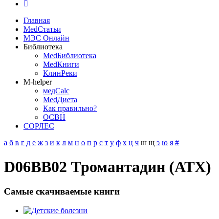
Главная
MedСтатьи
МЭС Онлайн
Библиотека
MedБиблиотека
MedКниги
КлинРеки
M-helper
медCalc
MedДиета
Как правильно?
ОСВН
СОРЛЕС
а
б
в
г
д
е
ж
з
и
к
л
м
н
о
п
р
с
т
у
ф
х
ц
ч
ш
щ
э
ю
я
#
D06BB02 Тромантадин (АТХ)
Самые скачиваемые книги