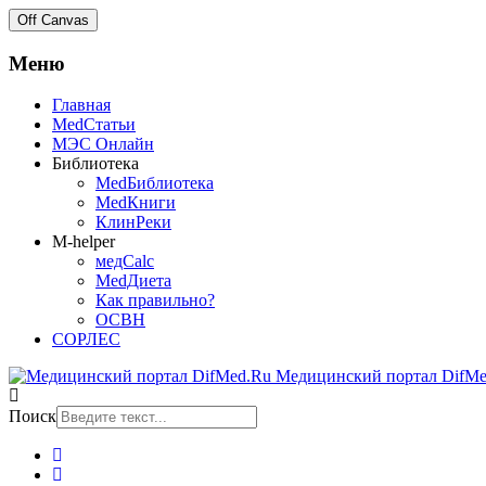
Off Canvas
Меню
Главная
MedСтатьи
МЭС Онлайн
Библиотека
MedБиблиотека
MedКниги
КлинРеки
M-helper
медCalc
MedДиета
Как правильно?
ОСВН
СОРЛЕС
Медицинский портал DifMe
Поиск