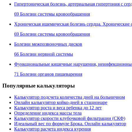
Гипертоническая болезнь, артериальная гипертония с с
69 Болезни системы кровообращения
Хроническая ишемическая болезнь сердца. Хронические 
69 Болезни системы кровообращения
Болезни межпозвоночных дисков
66 Болезни нервной системы
Функциональные кишечные нарушения, неинфекционные 
71 Болезни органов пищеварения
Популярные калькуляторы
Калькулятор подсчета количества дней на больничном
Онлайн калькулятор койко-дней в стационаре
Калькулятор роста и веса ребенка до 12 лет
Определение индекса массы тела
Калькулятор скорости клубочковой фильтрации (СКФ)
Идеальный вес по формуле Брока. Онлайн калькулятор
Калькулятор расчета индекса курения