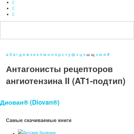
а
б
в
г
д
е
ж
з
и
к
л
м
н
о
п
р
с
т
у
ф
х
ц
ч
ш
щ
э
ю
я
#
Антагонисты рецепторов
ангиотензина II (AT1-подтип)
Диован® (Diovan®)
Самые скачиваемые книги