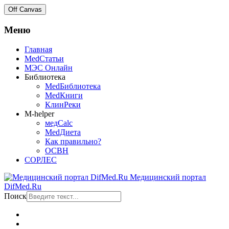
Off Canvas
Меню
Главная
MedСтатьи
МЭС Онлайн
Библиотека
MedБиблиотека
MedКниги
КлинРеки
M-helper
медCalc
MedДиета
Как правильно?
ОСВН
СОРЛЕС
Медицинский портал
DifMed.Ru
Поиск