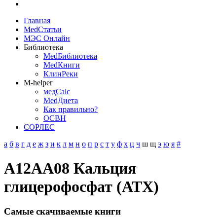
Главная
MedСтатьи
МЭС Онлайн
Библиотека
MedБиблиотека
MedКниги
КлинРеки
M-helper
медCalc
MedДиета
Как правильно?
ОСВН
СОРЛЕС
а
б
в
г
д
е
ж
з
и
к
л
м
н
о
п
р
с
т
у
ф
х
ц
ч
ш
щ
э
ю
я
#
A12AA08 Кальция
глицерофосфат (АТХ)
Самые скачиваемые книги