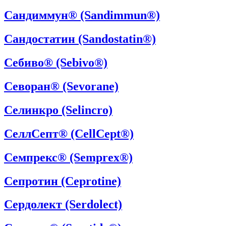
Сандиммун® (Sandimmun®)
Сандостатин (Sandostatin®)
Себиво® (Sebivo®)
Севоран® (Sevorane)
Селинкро (Selincro)
СеллСепт® (CellCept®)
Семпрекс® (Semprex®)
Сепротин (Ceprotine)
Сердолект (Serdolect)