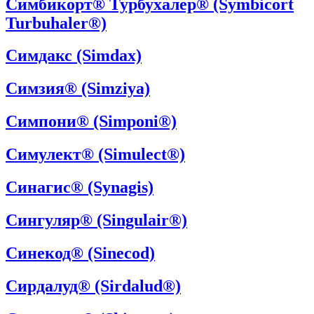
Симбикорт® Турбухалер® (Symbicort
Turbuhaler®)
Симдакс (Simdax)
Симзия® (Simziya)
Симпони® (Simponi®)
Симулект® (Simulect®)
Синагис® (Synagis)
Сингуляр® (Singulair®)
Синекод® (Sinecod)
Сирдалуд® (Sirdalud®)