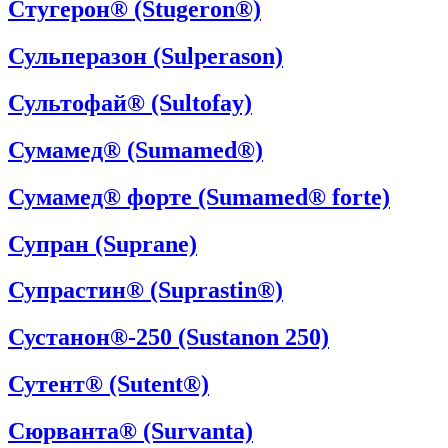
Стугерон® (Stugeron®)
Сульперазон (Sulperason)
Сультофай® (Sultofay)
Сумамед® (Sumamed®)
Сумамед® форте (Sumamed® forte)
Супран (Suprane)
Супрастин® (Suprastin®)
Сустанон®-250 (Sustanon 250)
Сутент® (Sutent®)
Сюрванта® (Survanta)