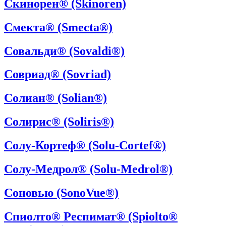
Скинорен® (Skinoren)
Смекта® (Smecta®)
Совальди® (Sovaldi®)
Совриад® (Sovriad)
Солиан® (Solian®)
Солирис® (Soliris®)
Солу-Кортеф® (Solu-Cortef®)
Солу-Медрол® (Solu-Medrol®)
Соновью (SonoVue®)
Спиолто® Респимат® (Spiolto®