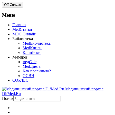
Off Canvas
Меню
Главная
MedСтатьи
МЭС Онлайн
Библиотека
MedБиблиотека
MedКниги
КлинРеки
M-helper
медCalc
MedДиета
Как правильно?
ОСВН
СОРЛЕС
Медицинский портал
DifMed.Ru
Поиск