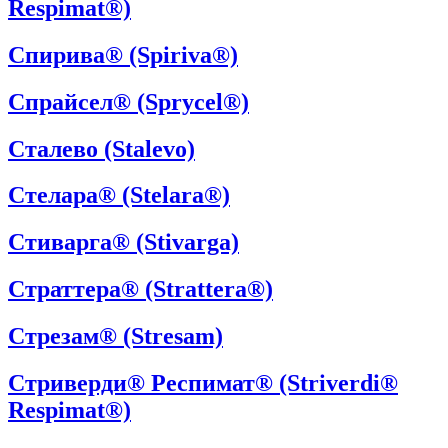
Respimat®)
Спирива® (Spiriva®)
Спрайсел® (Sprycel®)
Сталево (Stalevo)
Стелара® (Stelara®)
Стиварга® (Stivarga)
Страттера® (Strattera®)
Стрезам® (Strеsam)
Стриверди® Респимат® (Striverdi®
Respimat®)