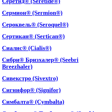
Серетид® (Seretide®)
Сермион® (Sermion®)
Сероквель® (Seroquel®)
Сертикан® (Sertiсan®)
Сиалис® (Cialis®)
Сибри® Бризхалер® (Seebri
Breezhaler)
Сивекстро (Sivextro)
Сигнифор® (Signifor)
Симбалта® (Cymbalta)