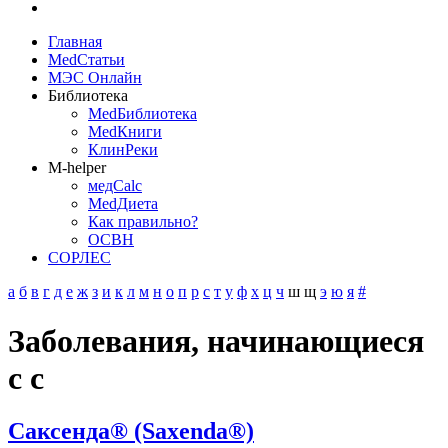
Главная
MedСтатьи
МЭС Онлайн
Библиотека
MedБиблиотека
MedКниги
КлинРеки
M-helper
медCalc
MedДиета
Как правильно?
ОСВН
СОРЛЕС
а
б
в
г
д
е
ж
з
и
к
л
м
н
о
п
р
с
т
у
ф
х
ц
ч
ш
щ
э
ю
я
#
Заболевания, начинающиеся
с с
Саксенда® (Saxenda®)