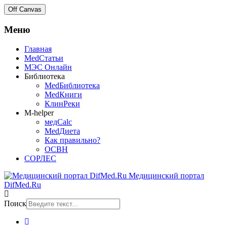
Off Canvas
Меню
Главная
MedСтатьи
МЭС Онлайн
Библиотека
MedБиблиотека
MedКниги
КлинРеки
M-helper
медCalc
MedДиета
Как правильно?
ОСВН
СОРЛЕС
Медицинский портал
DifMed.Ru
Поиск