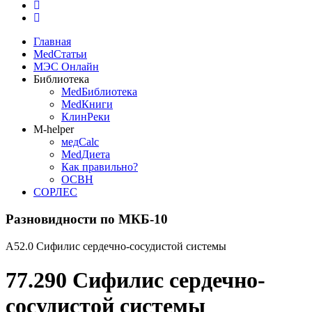
Главная
MedСтатьи
МЭС Онлайн
Библиотека
MedБиблиотека
MedКниги
КлинРеки
M-helper
медCalc
MedДиета
Как правильно?
ОСВН
СОРЛЕС
Разновидности по МКБ-10
A52.0 Сифилис сердечно-сосудистой системы
77.290 Сифилис сердечно-
сосудистой системы