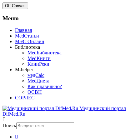
Off Canvas
Меню
Главная
MedСтатьи
МЭС Онлайн
Библиотека
MedБиблиотека
MedКниги
КлинРеки
M-helper
медCalc
MedДиета
Как правильно?
ОСВН
СОРЛЕС
Медицинский портал
DifMed.Ru
Поиск