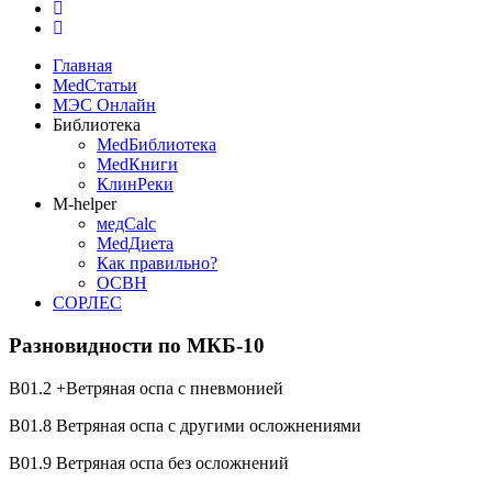
Главная
MedСтатьи
МЭС Онлайн
Библиотека
MedБиблиотека
MedКниги
КлинРеки
M-helper
медCalc
MedДиета
Как правильно?
ОСВН
СОРЛЕС
Разновидности по МКБ-10
В01.2 +Ветряная оспа с пневмонией
В01.8 Ветряная оспа с другими осложнениями
В01.9 Ветряная оспа без осложнений