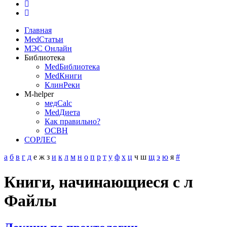
Главная
MedСтатьи
МЭС Онлайн
Библиотека
MedБиблиотека
MedКниги
КлинРеки
M-helper
медCalc
MedДиета
Как правильно?
ОСВН
СОРЛЕС
а
б
в
г
д
е
ж
з
и
к
л
м
н
о
п
р
т
у
ф
х
ц
ч
ш
щ
э
ю
я
#
Книги, начинающиеся с л
Файлы