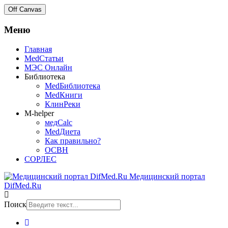
Off Canvas
Меню
Главная
MedСтатьи
МЭС Онлайн
Библиотека
MedБиблиотека
MedКниги
КлинРеки
M-helper
медCalc
MedДиета
Как правильно?
ОСВН
СОРЛЕС
Медицинский портал
DifMed.Ru
Поиск